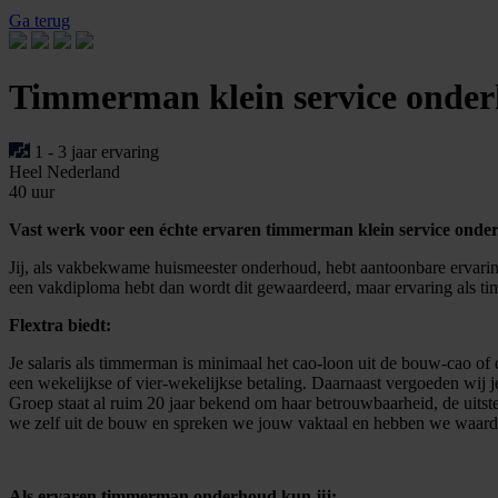
Ga terug
Timmerman klein service onde
1 - 3 jaar ervaring
Heel Nederland
40 uur
Vast werk voor een échte ervaren timmerman klein service onde
Jij, als vakbekwame huismeester onderhoud, hebt aantoonbare ervarin
een vakdiploma hebt dan wordt dit gewaardeerd, maar ervaring als ti
Flextra biedt:
Je salaris als timmerman is minimaal het cao-loon uit de bouw-cao of 
een wekelijkse of vier-wekelijkse betaling. Daarnaast vergoeden wij j
Groep staat al ruim 20 jaar bekend om haar betrouwbaarheid, de uitst
we zelf uit de bouw en spreken we jouw vaktaal en hebben we waard
Als ervaren timmerman onderhoud kun jij: