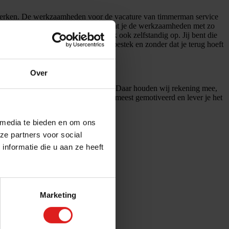
t werken. De werkzaamheden voor de vacature van timmerman service
kken en er wordt van je verwacht dat je de werkzaamheden met zo
klein stuc-, schilder- of tegelwerk ook zelfstandig op. Jij bent die
n en dat binnen een acceptabel tijdsbestek en zonder dat je terug hoeft
bedrijfswagens.
Over
or een bepaald soort onderhoudswerk. Daar houden wij rekening mee,
in hebt, uiteindelijk ben je dan het meest gemotiveerd en lever je het
 media te bieden en om ons
ze partners voor social
nformatie die u aan ze heeft
Marketing