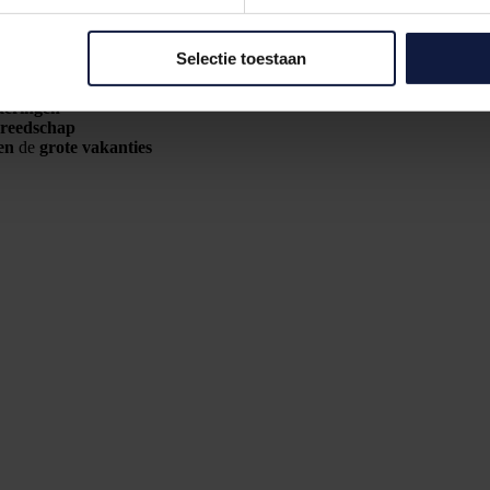
Selectie toestaan
eekt
rofessionele therapeuten
keringen
ereedschap
en
de
grote vakanties