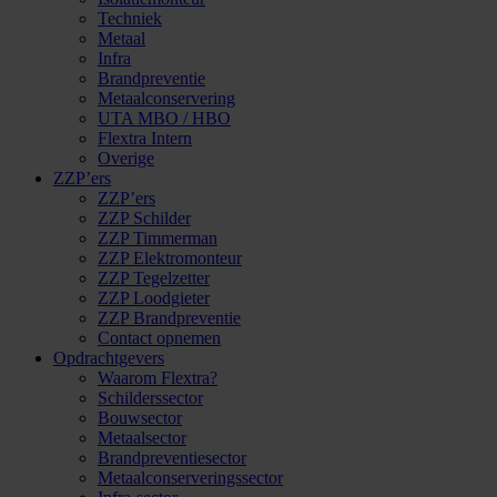
Techniek
Metaal
Infra
Brandpreventie
Metaalconservering
UTA MBO / HBO
Flextra Intern
Overige
ZZP’ers
ZZP’ers
ZZP Schilder
ZZP Timmerman
ZZP Elektromonteur
ZZP Tegelzetter
ZZP Loodgieter
ZZP Brandpreventie
Contact opnemen
Opdrachtgevers
Waarom Flextra?
Schilderssector
Bouwsector
Metaalsector
Brandpreventiesector
Metaalconserveringssector