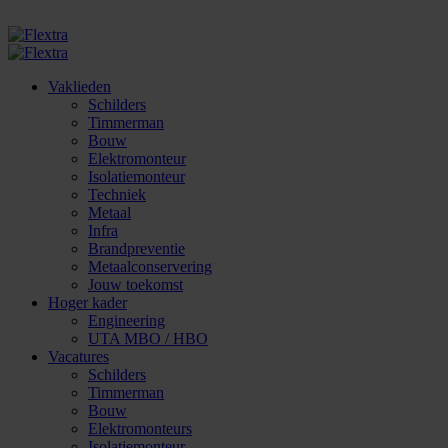
Flextra
Vaklieden
Schilders
Timmerman
Bouw
Elektromonteur
Isolatiemonteur
Techniek
Metaal
Infra
Brandpreventie
Metaalconservering
Jouw toekomst
Hoger kader
Engineering
UTA MBO / HBO
Vacatures
Schilders
Timmerman
Bouw
Elektromonteurs
Isolatiemonteur