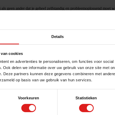
jij als geen ander dat je geheel zelfstandig en probleemoplossend moe
ts, waardoor jij over goede communicatieve vaardigheden moet beschi
omende kleine timmer- en loodgieterswerkzaamheden en los je een stukje 
ills en flexibiliteit om een klacht of probleem naar behoren op te losse
rijbewijs, zodat je op pad kunt met één van onze volledig ingerichte 
Details
vlak bij jouw woonplaats. Elke timmerman heeft zo zijn voorkeuren vo
. Wij geven je graag het werk waar jij als onderhoudstimmerman plezier 
 van cookies
eren voorstel.
ent en advertenties te personaliseren, om functies voor social
. Ook delen we informatie over uw gebruik van onze site met on
e. Deze partners kunnen deze gegevens combineren met andere i
erzameld op basis van uw gebruik van hun services.
Voorkeuren
Statistieken