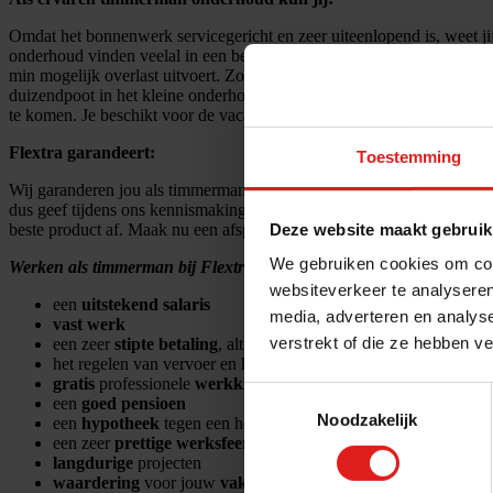
Omdat het bonnenwerk servicegericht en zeer uiteenlopend is, weet 
onderhoud vinden veelal in een bewoonde of bewerkte omgeving plaa
min mogelijk overlast uitvoert. Zo heb jij ervaring met de meest voork
duizendpoot in het kleine onderhoudswerk en beschikt over de juiste sk
te komen. Je beschikt voor de vacature timmerman onderhoud over een 
Flextra garandeert:
Toestemming
Wij garanderen jou als timmerman het werk wat jij prettig vindt en 
dus geef tijdens ons kennismakingsgesprek aan wat jij het leukst vindt
Deze website maakt gebruik
beste product af. Maak nu een afspraak en wij doen je een niet te weig
We gebruiken cookies om cont
Werken als timmerman bij Flextra betekent:
websiteverkeer te analyseren
een
uitstekend salaris
media, adverteren en analys
vast werk
verstrekt of die ze hebben v
een zeer
stipte betaling
, altijd op tijd je geld
het regelen van vervoer en het
vergoeden
van de
reiskosten
gratis
professionele
werkkleding
en
PBM’s
Toestemmingsselectie
een
goed pensioen
Noodzakelijk
een
hypotheek
tegen een hele
lage rente
een zeer
prettige werksfeer
langdurige
projecten
waardering
voor jouw
vakmanschap