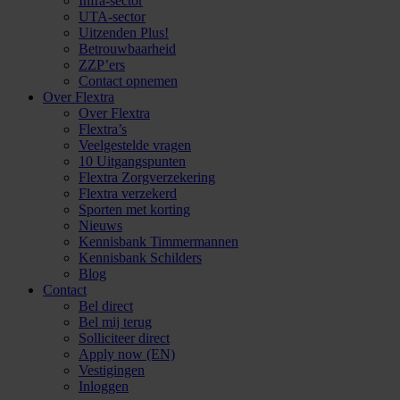
Infra-sector
UTA-sector
Uitzenden Plus!
Betrouwbaarheid
ZZP’ers
Contact opnemen
Over Flextra
Over Flextra
Flextra’s
Veelgestelde vragen
10 Uitgangspunten
Flextra Zorgverzekering
Flextra verzekerd
Sporten met korting
Nieuws
Kennisbank Timmermannen
Kennisbank Schilders
Blog
Contact
Bel direct
Bel mij terug
Solliciteer direct
Apply now (EN)
Vestigingen
Inloggen