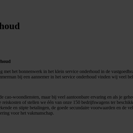
rhoud
rhoud
g met het bonnenwerk in het klein service onderhoud in de vastgoedbra
mmerman bij een aannemer in het service onderhoud vinden wij veel bel
de cao-woondiensten, maar bij veel aantoonbare ervaring en als je gehee
e reiskosten of stellen we één van onze 150 bedrijfswagens ter beschikk
ekende en stipte betalingen, de goede secundaire voorwaarden en de ve
ering voor het vakmanschap.