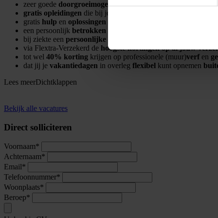
zeer goede
doorgroeimogelijkheden
gratis opleidingen
die bij jou passen
gratis
hulp
en
oplossingen
bij
financiële problemen
een persoonlijk
betrokken
accountmanager die je
vaktaal spr
bij ziekte een
persoonlijke coach
met gratis begeleiding door
p
via Flextra-Verzekerd de
hoogste kortingen op al jouw verze
tot wel
40% korting
krijgen op professionele (muur)
verf
en
g
dat jij je
vakantiedagen
in overleg
flexibel
kunt opnemen
buit
Lees meer
Dichtklappen
Bekijk alle vacatures
Direct solliciteren
Voornaam*
Achternaam*
Email*
Telefoonnummer*
Woonplaats*
Beroep*