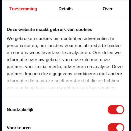
Vakgebieden
Toestemming
Details
Over
Schilders
Deze website maakt gebruik van cookies
Timmerman
We gebruiken cookies om content en advertenties te
Bouw
personaliseren, om functies voor social media te bieden
en om ons websiteverkeer te analyseren. Ook delen we
Techniek
informatie over uw gebruik van onze site met onze
Metaal
partners voor social media, adverteren en analyse. Deze
partners kunnen deze gegevens combineren met andere
Infra
informatie die u aan ze heeft verstrekt of die ze hebben
verzameld op basis van uw gebruik van hun services.
Brandpreventie
Metaalconservering
Toestemmingsselectie
Noodzakelijk
UTA MBO / HBO
Voorkeuren
Engineering