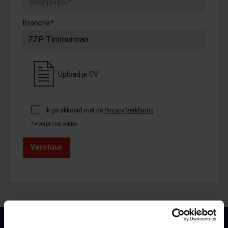
Woonplaats*
Branche*
Upload je CV
Ik ga akkoord met de
Privacy Verklaring
* = Verplichte velden
Verstuur