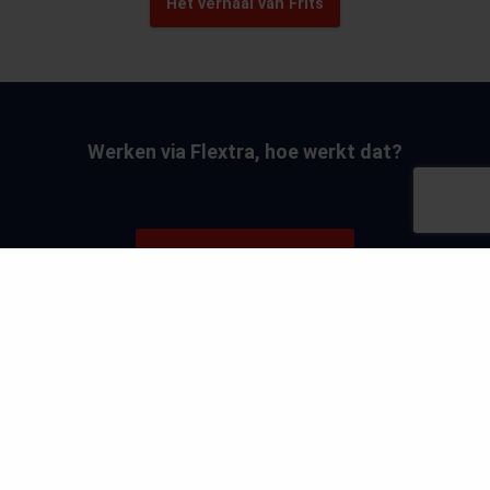
Het verhaal van Frits
Werken via Flextra, hoe werkt dat?
FAQ
Vakgebieden
Schilders
Timmerman