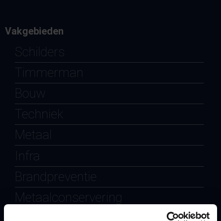
Vakgebieden
Schilders
Timmerman
Bouw
Techniek
Metaal
Infra
Brandpreventie
Metaalconservering
UTA MBO / HBO