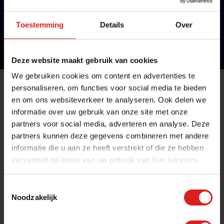
Engineering
Toestemming
Details
Over
Deze website maakt gebruik van cookies
We gebruiken cookies om content en advertenties te
personaliseren, om functies voor social media te bieden
en om ons websiteverkeer te analyseren. Ook delen we
Wil jij ook werken via Flextra?
informatie over uw gebruik van onze site met onze
Wij vinden het langdurig vakwerk dat bij jou past én
partners voor social media, adverteren en analyse. Deze
bij jou in de buurt is.
partners kunnen deze gegevens combineren met andere
informatie die u aan ze heeft verstrekt of die ze hebben
verzameld op basis van uw gebruik van hun services.
Bel direct
Toestemmingsselectie
Noodzakelijk
Bel mij terug
Stuur je CV