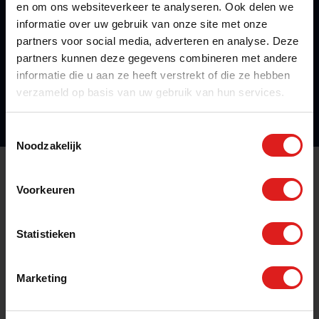
en om ons websiteverkeer te analyseren. Ook delen we
Metaalconservering
informatie over uw gebruik van onze site met onze
UTA MBO / HBO
partners voor social media, adverteren en analyse. Deze
partners kunnen deze gegevens combineren met andere
Engineering
informatie die u aan ze heeft verstrekt of die ze hebben
verzameld op basis van uw gebruik van hun services.
Toestemmingsselectie
Noodzakelijk
Voorkeuren
Wil jij ook werken via Flextra?
Wij vinden het langdurig vakwerk dat bij jou past én
Statistieken
bij jou in de buurt is.
Marketing
Bel direct