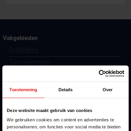
Vakgebieden
Schilders
Timmerman
Bouw
Techniek
Toestemming
Details
Over
Metaal
Infra
Deze website maakt gebruik van cookies
We gebruiken cookies om content en advertenties te
Brandpreventie
personaliseren, om functies voor social media te bieden