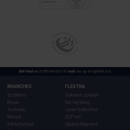
Bel Flextra:
0180 644 033 of
mail
ons op
info@flextra.nl
BRANCHES
FLEXTRA
Schilders
Vakwerk zoeken
Bouw
Bel mij terug
Techniek
Jouw toekomst
Metaal
ZZP’ers
Infrastructuur
Opdrachtgevers