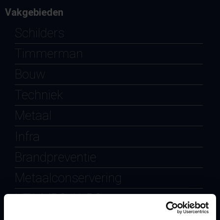
Vakgebieden
Schilders
Timmerman
Bouw
Techniek
Metaal
Infra
Brandpreventie
Metaalconservering
UTA MBO / HBO
Engineering