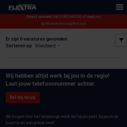
Flextra
Direct contact:
Bel 0180 644 033 of
mail
ons
op
ikhebinteresse@flextra.nl
Er zijn
0
vacatures gevonden
Sorteren op
Wij hebben altijd werk bij jou in de regio!
Laat jouw telefoonnummer achter.
Bel mij terug
Wij zorgen voor het langdurige werk dat bij jou past, bij jou in de
buurt is en wat jij leuk vindt.