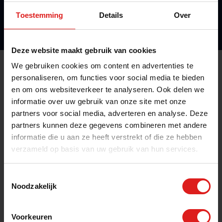
Toestemming
Details
Over
Deze website maakt gebruik van cookies
We gebruiken cookies om content en advertenties te
personaliseren, om functies voor social media te bieden
Wil jij ook werken via Flextra?
en om ons websiteverkeer te analyseren. Ook delen we
Wij vinden het langdurig vakwerk dat bij jou past én
informatie over uw gebruik van onze site met onze
bij jou in de buurt is.
partners voor social media, adverteren en analyse. Deze
partners kunnen deze gegevens combineren met andere
informatie die u aan ze heeft verstrekt of die ze hebben
verzameld op basis van uw gebruik van hun services.
Bel direct
Toestemmingsselectie
Noodzakelijk
Bel mij terug
Stuur je CV
Voorkeuren